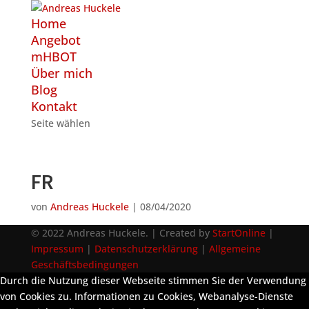
Home
Angebot
mHBOT
Über mich
Blog
Kontakt
Seite wählen
FR
von
Andreas Huckele
|
08/04/2020
© 2022 Andreas Huckele. | Created by
StartOnline
|
Impressum
|
Datenschutzerklärung
|
Allgemeine
Geschäftsbedingungen
Durch die Nutzung dieser Webseite stimmen Sie der Verwendung
von Cookies zu. Informationen zu Cookies, Webanalyse-Dienste