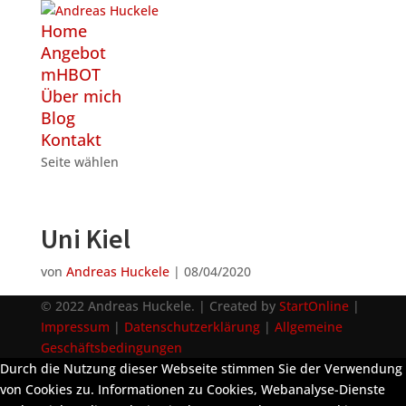
Home
Angebot
mHBOT
Über mich
Blog
Kontakt
Seite wählen
Uni Kiel
von
Andreas Huckele
|
08/04/2020
© 2022 Andreas Huckele. | Created by
StartOnline
|
Impressum
|
Datenschutzerklärung
|
Allgemeine
Geschäftsbedingungen
Durch die Nutzung dieser Webseite stimmen Sie der Verwendung
von Cookies zu. Informationen zu Cookies, Webanalyse-Dienste