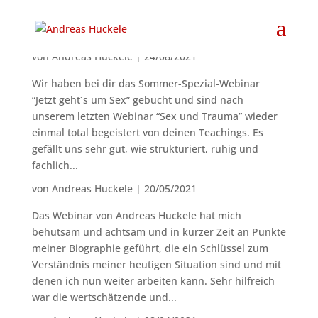
von
Andreas Huckele
|
24/08/2021
Wir haben bei dir das Sommer-Spezial-Webinar
“Jetzt geht´s um Sex” gebucht und sind nach
unserem letzten Webinar “Sex und Trauma” wieder
einmal total begeistert von deinen Teachings. Es
gefällt uns sehr gut, wie strukturiert, ruhig und
fachlich...
von
Andreas Huckele
|
20/05/2021
Das Webinar von Andreas Huckele hat mich
behutsam und achtsam und in kurzer Zeit an Punkte
meiner Biographie geführt, die ein Schlüssel zum
Verständnis meiner heutigen Situation sind und mit
denen ich nun weiter arbeiten kann. Sehr hilfreich
war die wertschätzende und...