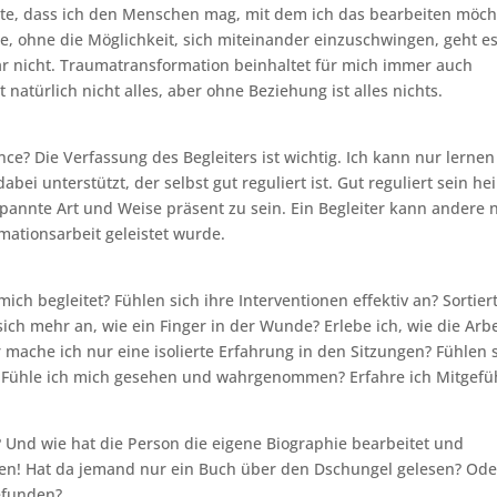
gste, dass ich den Menschen mag, mit dem ich das bearbeiten möch
, ohne die Möglichkeit, sich miteinander einzuschwingen, geht e
r nicht. Traumatransformation beinhaltet für mich immer auch
natürlich nicht alles, aber ohne Beziehung ist alles nichts.
nce? Die Verfassung des Begleiters ist wichtig. Ich kann nur lernen
ei unterstützt, der selbst gut reguliert ist. Gut reguliert sein hei
spannte Art und Weise präsent zu sein. Ein Begleiter kann andere 
mationsarbeit geleistet wurde.
mich begleitet? Fühlen sich ihre Interventionen effektiv an? Sortier
sich mehr an, wie ein Finger in der Wunde? Erlebe ich, wie die Arbe
mache ich nur eine isolierte Erfahrung in den Sitzungen? Fühlen 
? Fühle ich mich gesehen und wahrgenommen? Erfahre ich Mitgefü
Und wie hat die Person die eigene Biographie bearbeitet und
fragen! Hat da jemand nur ein Buch über den Dschungel gelesen? Ode
efunden?