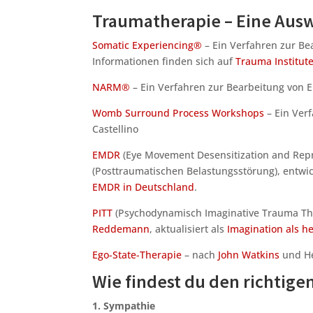
Traumatherapie – Eine Aus
Somatic Experiencing®
– Ein Verfahren zur Be
Informationen finden sich auf
Trauma Institut
NARM®
– Ein Verfahren zur Bearbeitung von 
Womb Surround Process Workshops
– Ein Verf
Castellino
EMDR
(Eye Movement Desensitization and Repr
(Posttraumatischen Belastungsstörung), entwi
EMDR in Deutschland
.
PITT
(Psychodynamisch Imaginative Trauma The
Reddemann
, aktualisiert als
Imagination als he
Ego-State-Therapie
– nach
John Watkins
und He
Wie findest du den richtig
1. Sympathie