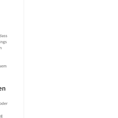
dass
ings
n
quem
en
 oder
ng