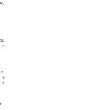
te,
s
ßt,
nur
t
it
sich
hl?
r