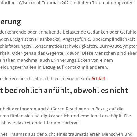
entarfilm „Wisdom of Trauma“ (2021) mit dem Traumatherapeuten
ierung
derkehrende oder anhaltende belastende Gedanken oder Gefühle
den Ereignissen (Flashbacks), Angstgefühle, Überempfindlichkeit
chlafstörungen, Konzentrationsschwierigkeiten, Burn-Out-Sympt
rkeit. Oder genau das Gegenteil davon. Diese Menschen sind eher
 Sie haben manchmal auch Erinnerungslücken von einem
eidungsverhalten in Bezug auf Kontakt mit anderen.
tieren, beschreibe ich hier in einem extra
Artikel
.
t bedrohlich anfühlt, obwohl es nicht
heit der inneren und äußeren Reaktionen in Bezug auf die
ma fühlen sich häufig körperlich und emotional erschöpft. Die
 oft wie das rettende Ufer am Horizont.
ines Traumas aus der Sicht eines traumatisierten Menschen und