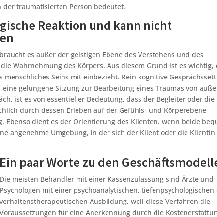
n der traumatisierten Person bedeutet.
ogische Reaktion und kann nicht
den
 braucht es außer der geistigen Ebene des Verstehens und des
 die Wahrnehmung des Körpers. Aus diesem Grund ist es wichtig, 
 menschliches Seins mit einbezieht. Rein kognitive Gesprächssett
 eine gelungene Sitzung zur Bearbeitung eines Traumas von auße
h, ist es von essentieller Bedeutung, dass der Begleiter oder die
rachlich durch dessen Erleben auf der Gefühls- und Körperebene
tig. Ebenso dient es der Orientierung des Klienten, wenn beide be
ine angenehme Umgebung, in der sich der Klient oder die Klientin
Ein paar Worte zu den Geschäftsmodell
Die meisten Behandler mit einer Kassenzulassung sind Ärzte und
Psychologen mit einer psychoanalytischen, tiefenpsychologischen
verhaltenstherapeutischen Ausbildung, weil diese Verfahren die
Voraussetzungen für eine Anerkennung durch die Kostenerstattu