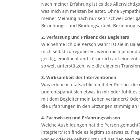
Nach meiner Erfahrung ist es das Allerwichti
was mich am meisten belastet. Ohne Sympathie
meiner Meinung nach nur sehr schwer oder ga
Beziehungs- und Bindungsarbeit. Beziehung ist 
2. Verfassung und Präsenz des Begleiters
Wie nehme ich die Person wahr? Ist sie in Bala
mich selbst zu regulieren, wenn mich jemand dab
geistig, emotional und körperlich auf eine ent
so weit unterstützen, wie die eigenen Transfor
3. Wirksamkeit der Interventionen
Was erlebe ich tatsächlich mit der Person, die 
und entspannt sich etwas in mir oder fühlt es 
mit dem Begleiter mein Leben verändert? Oder 
die Erfahrungen in den Sitzungen stimmig an
4. Fachwissen und Erfahrungswissen
Welche Ausbildungen hat die Person gemacht? 
integriert? Ich finde es legitim so etwas zu 
war er oder sie selbst dort und hat den Weg g