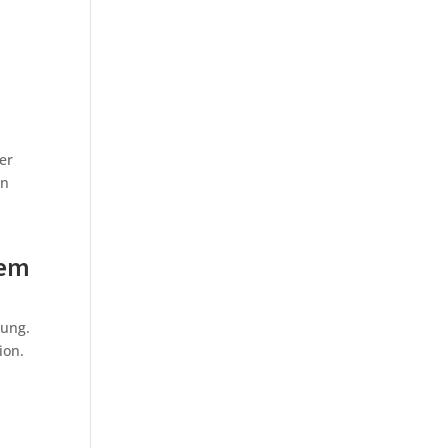
er
en
lem
tung.
ion.
.