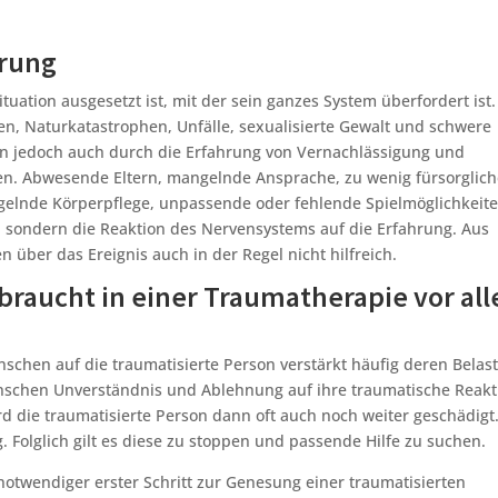
erung
uation ausgesetzt ist, mit der sein ganzes System überfordert ist.
ien, Naturkatastrophen, Unfälle, sexualisierte Gewalt und schwere
nn jedoch auch durch die Erfahrung von Vernachlässigung und
den. Abwesende Eltern, mangelnde Ansprache, zu wenig fürsorglich
elnde Körperpflege, unpassende oder fehlende Spielmöglichkeit
s, sondern die Reaktion des Nervensystems auf die Erfahrung. Aus
über das Ereignis auch in der Regel nicht hilfreich.
braucht in einer Traumatherapie vor al
hen auf die traumatisierte Person verstärkt häufig deren Belas
enschen Unverständnis und Ablehnung auf ihre traumatische Reakt
d die traumatisierte Person dann oft auch noch weiter geschädigt
. Folglich gilt es diese zu stoppen und passende Hilfe zu suchen.
notwendiger erster Schritt zur Genesung einer traumatisierten